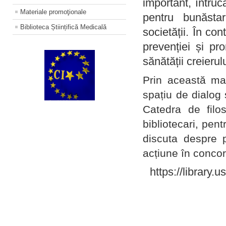
important, întruc
Materiale promoţionale
pentru bunăstar
Biblioteca Științifică Medicală
societății. În con
prevenției și pr
sănătății creierul
Prin această ma
spațiu de dialog 
Catedra de filo
bibliotecari, pent
discuta despre p
acțiune în concord
https://library.