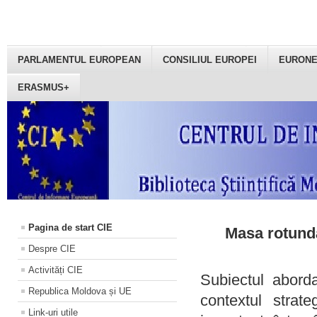
PARLAMENTUL EUROPEAN
CONSILIUL EUROPEI
EURON
ERASMUS+
Pagina de start CIE
Masa rotundă
Despre CIE
Activități CIE
Subiectul aborda
Republica Moldova și UE
contextul strat
Link-uri utile