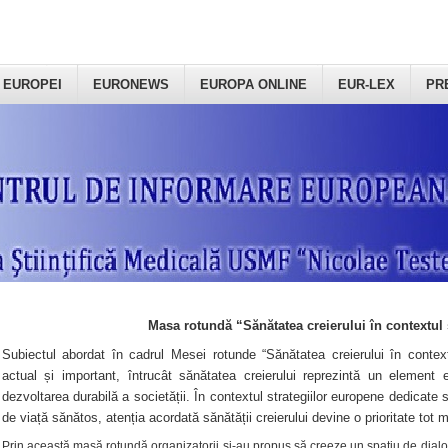
 EUROPEI
EURONEWS
EUROPA ONLINE
EUR-LEX
PR
Masa rotundă “Sănătatea creierului în contextul 
Subiectul abordat în cadrul Mesei rotunde “Sănătatea creierului în context
actual și important, întrucât sănătatea creierului reprezintă un element e
dezvoltarea durabilă a societății. În contextul strategiilor europene dedicate s
de viață sănătos, atenția acordată sănătății creierului devine o prioritate tot 
Prin această masă rotundă organizatorii şi-au propus să creeze un spațiu de dialog