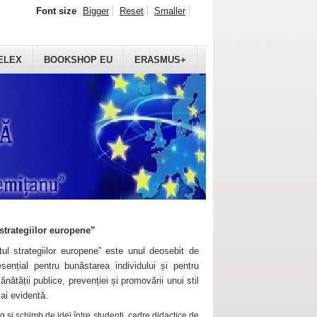
Font size
Bigger
Reset
Smaller
ELEX
BOOKSHOP EU
ERASMUS+
strategiilor europene”
ul strategiilor europene” este unul deosebit de
sențial pentru bunăstarea individului și pentru
ănătății publice, prevenției și promovării unui stil
mai evidentă.
 și schimb de idei între studenți, cadre didactice de