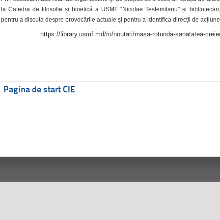
la Catedra de filosofie și bioetică a USMF “Nicolae Testemițanu” și bibliotecari,
pentru a discuta despre provocările actuale și pentru a identifica direcții de acțiune
https://library.usmf.md/ro/noutati/masa-rotunda-sanatatea-creier
Pagina de start CIE