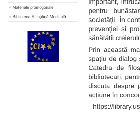
important, întruc
Materiale promoţionale
pentru bunăstar
Biblioteca Științifică Medicală
societății. În con
prevenției și pr
sănătății creierul
Prin această ma
spațiu de dialog 
Catedra de filo
bibliotecari, pent
discuta despre p
acțiune în concord
https://library.