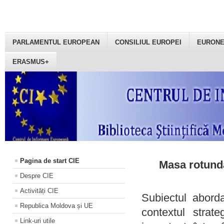
PARLAMENTUL EUROPEAN
CONSILIUL EUROPEI
EURON
ERASMUS+
Pagina de start CIE
Masa rotundă
Despre CIE
Activități CIE
Subiectul aborda
Republica Moldova și UE
contextul strat
Link-uri utile