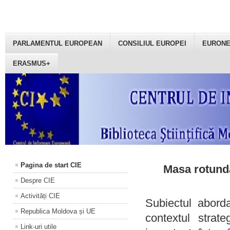
PARLAMENTUL EUROPEAN
CONSILIUL EUROPEI
EURON
ERASMUS+
Pagina de start CIE
Masa rotundă
Despre CIE
Activități CIE
Subiectul aborda
Republica Moldova și UE
contextul strat
Link-uri utile