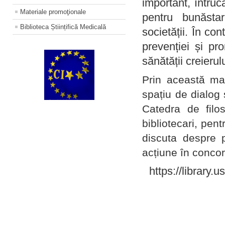
important, întruc
Materiale promoţionale
pentru bunăstar
Biblioteca Științifică Medicală
societății. În con
prevenției și pr
sănătății creierul
Prin această ma
spațiu de dialog 
Catedra de filo
bibliotecari, pent
discuta despre p
acțiune în concord
https://library.