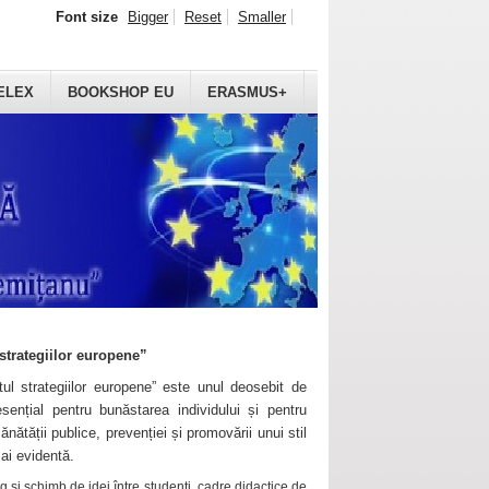
Font size
Bigger
Reset
Smaller
ELEX
BOOKSHOP EU
ERASMUS+
strategiilor europene”
ul strategiilor europene” este unul deosebit de
sențial pentru bunăstarea individului și pentru
ănătății publice, prevenției și promovării unui stil
mai evidentă.
 și schimb de idei între studenți, cadre didactice de