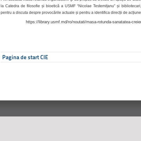
la Catedra de filosofie și bioetică a USMF “Nicolae Testemițanu” și bibliotecari,
pentru a discuta despre provocările actuale și pentru a identifica direcții de acțiune
https://library.usmf.md/ro/noutati/masa-rotunda-sanatatea-creier
Pagina de start CIE