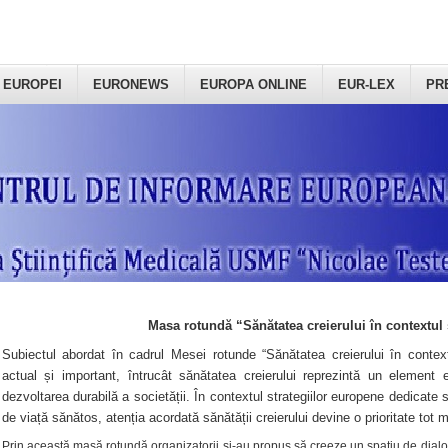
 EUROPEI
EURONEWS
EUROPA ONLINE
EUR-LEX
PR
Masa rotundă “Sănătatea creierului în contextul 
Subiectul abordat în cadrul Mesei rotunde “Sănătatea creierului în context
actual și important, întrucât sănătatea creierului reprezintă un element e
dezvoltarea durabilă a societății. În contextul strategiilor europene dedicate s
de viață sănătos, atenția acordată sănătății creierului devine o prioritate tot 
Prin această masă rotundă organizatorii şi-au propus să creeze un spațiu de dialog