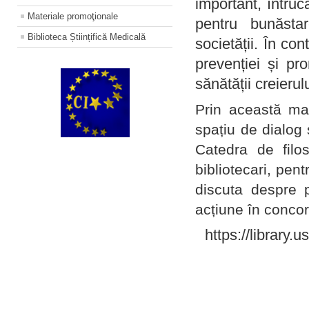
important, întruc
Materiale promoţionale
pentru bunăstar
Biblioteca Științifică Medicală
societății. În con
prevenției și pr
sănătății creierul
Prin această ma
spațiu de dialog 
Catedra de filo
bibliotecari, pent
discuta despre p
acțiune în concord
https://library.