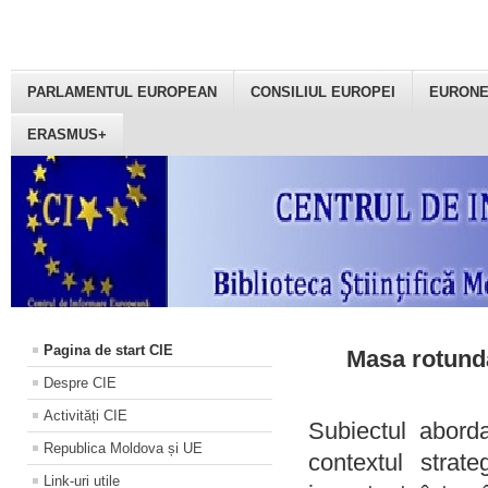
PARLAMENTUL EUROPEAN
CONSILIUL EUROPEI
EURON
ERASMUS+
Pagina de start CIE
Masa rotundă
Despre CIE
Activități CIE
Subiectul aborda
Republica Moldova și UE
contextul strat
Link-uri utile