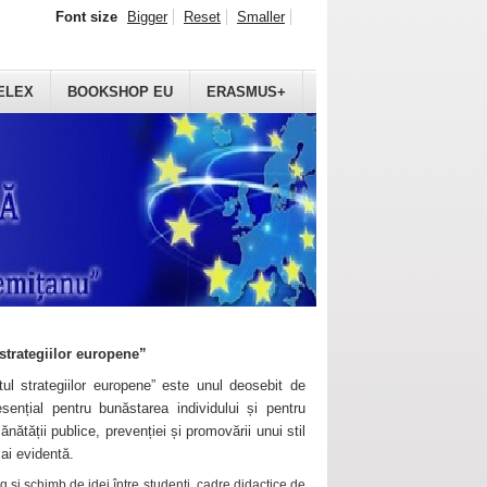
Font size
Bigger
Reset
Smaller
ELEX
BOOKSHOP EU
ERASMUS+
strategiilor europene”
ul strategiilor europene” este unul deosebit de
sențial pentru bunăstarea individului și pentru
ănătății publice, prevenției și promovării unui stil
mai evidentă.
 și schimb de idei între studenți, cadre didactice de