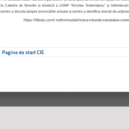
la Catedra de filosofie și bioetică a USMF “Nicolae Testemițanu” și bibliotecari,
pentru a discuta despre provocările actuale și pentru a identifica direcții de acțiune
https://library.usmf.md/ro/noutati/masa-rotunda-sanatatea-creier
Pagina de start CIE