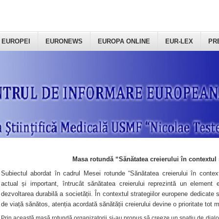
 EUROPEI
EURONEWS
EUROPA ONLINE
EUR-LEX
PR
Masa rotundă “Sănătatea creierului în contextul 
Subiectul abordat în cadrul Mesei rotunde “Sănătatea creierului în context
actual și important, întrucât sănătatea creierului reprezintă un element e
dezvoltarea durabilă a societății. În contextul strategiilor europene dedicate s
de viață sănătos, atenția acordată sănătății creierului devine o prioritate tot 
Prin această masă rotundă organizatorii şi-au propus să creeze un spațiu de dialog