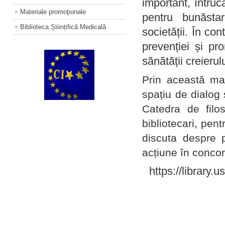
important, întruc
Materiale promoţionale
pentru bunăstar
Biblioteca Științifică Medicală
societății. În con
prevenției și pr
sănătății creierul
Prin această ma
spațiu de dialog 
Catedra de filo
bibliotecari, pent
discuta despre p
acțiune în concord
https://library.