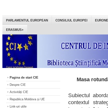
PARLAMENTUL EUROPEAN
CONSILIUL EUROPEI
EURON
ERASMUS+
Pagina de start CIE
Masa rotundă
Despre CIE
Activități CIE
Subiectul aborda
Republica Moldova și UE
contextul strat
Link-uri utile