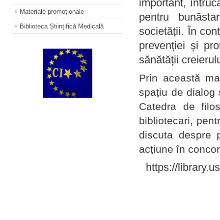
important, întruc
Materiale promoţionale
pentru bunăstar
Biblioteca Științifică Medicală
societății. În con
prevenției și pr
sănătății creierul
Prin această ma
spațiu de dialog 
Catedra de filo
bibliotecari, pent
discuta despre p
acțiune în concord
https://library.