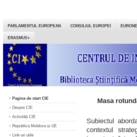
PARLAMENTUL EUROPEAN
CONSILIUL EUROPEI
EURON
ERASMUS+
Pagina de start CIE
Masa rotundă
Despre CIE
Activități CIE
Subiectul aborda
Republica Moldova și UE
contextul strat
Link-uri utile