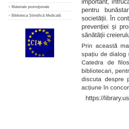
important, întruc
Materiale promoţionale
pentru bunăstar
Biblioteca Științifică Medicală
societății. În con
prevenției și pr
sănătății creierul
Prin această ma
spațiu de dialog 
Catedra de filo
bibliotecari, pent
discuta despre p
acțiune în concord
https://library.