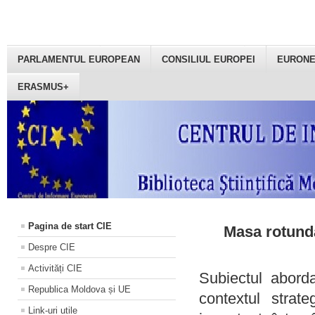
PARLAMENTUL EUROPEAN
CONSILIUL EUROPEI
EURON
ERASMUS+
Pagina de start CIE
Masa rotundă
Despre CIE
Activități CIE
Subiectul aborda
Republica Moldova și UE
contextul strat
Link-uri utile