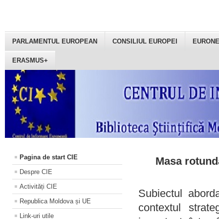
PARLAMENTUL EUROPEAN
CONSILIUL EUROPEI
EURON
ERASMUS+
Pagina de start CIE
Masa rotundă
Despre CIE
Activități CIE
Subiectul aborda
Republica Moldova și UE
contextul strat
Link-uri utile