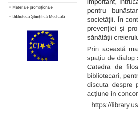
important, întruc
Materiale promoţionale
pentru bunăstar
Biblioteca Științifică Medicală
societății. În con
prevenției și pr
sănătății creierul
Prin această ma
spațiu de dialog 
Catedra de filo
bibliotecari, pent
discuta despre p
acțiune în concord
https://library.