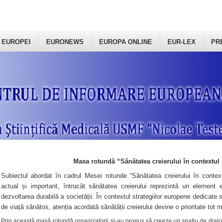
 EUROPEI
EURONEWS
EUROPA ONLINE
EUR-LEX
PR
Masa rotundă “Sănătatea creierului în contextul 
Subiectul abordat în cadrul Mesei rotunde “Sănătatea creierului în context
actual și important, întrucât sănătatea creierului reprezintă un element e
dezvoltarea durabilă a societății. În contextul strategiilor europene dedicate s
de viață sănătos, atenția acordată sănătății creierului devine o prioritate tot 
Prin această masă rotundă organizatorii şi-au propus să creeze un spațiu de dialog