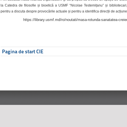
la Catedra de filosofie și bioetică a USMF “Nicolae Testemițanu” și bibliotecari,
pentru a discuta despre provocările actuale și pentru a identifica direcții de acțiune
https://library.usmf.md/ro/noutati/masa-rotunda-sanatatea-creier
Pagina de start CIE