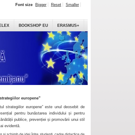
Font size
Bigger
Reset
Smaller
ELEX
BOOKSHOP EU
ERASMUS+
strategiilor europene”
ul strategiilor europene” este unul deosebit de
sențial pentru bunăstarea individului și pentru
ănătății publice, prevenției și promovării unui stil
mai evidentă.
 și schimb de idei între studenți, cadre didactice de