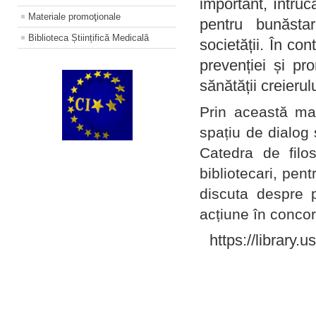
important, întruc
Materiale promoţionale
pentru bunăstar
Biblioteca Științifică Medicală
societății. În con
prevenției și pr
sănătății creierul
Prin această ma
spațiu de dialog 
Catedra de filo
bibliotecari, pent
discuta despre p
acțiune în concord
https://library.