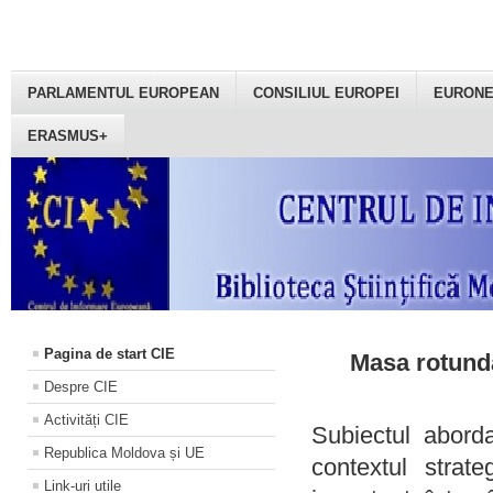
PARLAMENTUL EUROPEAN
CONSILIUL EUROPEI
EURON
ERASMUS+
Pagina de start CIE
Masa rotundă
Despre CIE
Activități CIE
Subiectul aborda
Republica Moldova și UE
contextul strat
Link-uri utile