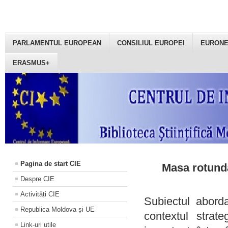
PARLAMENTUL EUROPEAN
CONSILIUL EUROPEI
EURON
ERASMUS+
Pagina de start CIE
Masa rotundă
Despre CIE
Activități CIE
Subiectul aborda
Republica Moldova și UE
contextul strat
Link-uri utile