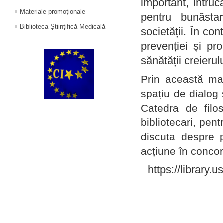
important, întruc
Materiale promoţionale
pentru bunăstar
Biblioteca Științifică Medicală
societății. În con
prevenției și pr
sănătății creierul
Prin această ma
spațiu de dialog 
Catedra de filo
bibliotecari, pent
discuta despre p
acțiune în concord
https://library.