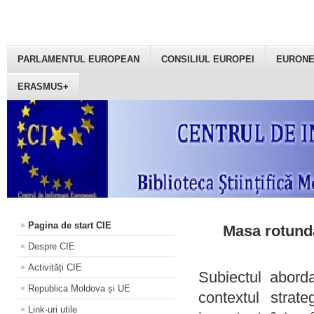
PARLAMENTUL EUROPEAN
CONSILIUL EUROPEI
EURON
ERASMUS+
Pagina de start CIE
Masa rotundă
Despre CIE
Activități CIE
Subiectul aborda
Republica Moldova și UE
contextul strat
Link-uri utile