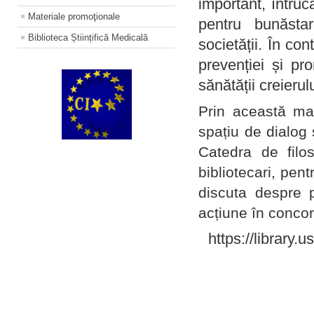
important, întruc
Materiale promoţionale
pentru bunăstar
Biblioteca Științifică Medicală
societății. În con
prevenției și pr
sănătății creierul
Prin această ma
spațiu de dialog 
Catedra de filo
bibliotecari, pent
discuta despre p
acțiune în concord
https://library.