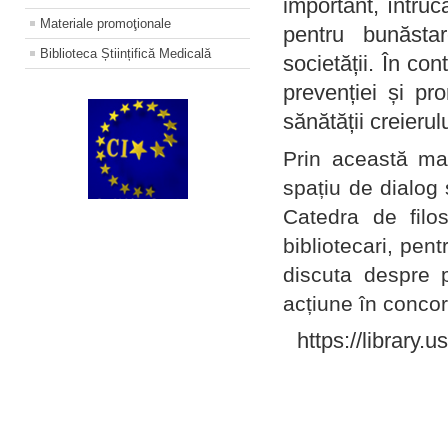
important, întruc
Materiale promoţionale
pentru bunăstar
Biblioteca Științifică Medicală
societății. În con
prevenției și pr
sănătății creierul
Prin această ma
spațiu de dialog 
Catedra de filo
bibliotecari, pent
discuta despre p
acțiune în concord
https://library.