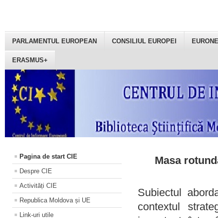
PARLAMENTUL EUROPEAN
CONSILIUL EUROPEI
EURON
ERASMUS+
Pagina de start CIE
Masa rotundă
Despre CIE
Activități CIE
Subiectul aborda
Republica Moldova și UE
contextul strat
Link-uri utile