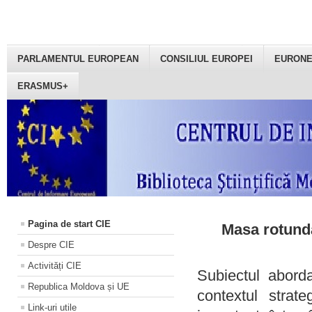
PARLAMENTUL EUROPEAN
CONSILIUL EUROPEI
EURON
ERASMUS+
Pagina de start CIE
Masa rotundă
Despre CIE
Activități CIE
Subiectul aborda
Republica Moldova și UE
contextul strat
Link-uri utile