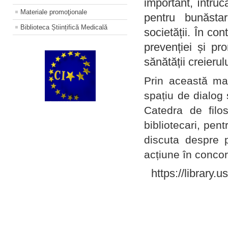
important, întruc
Materiale promoţionale
pentru bunăstar
Biblioteca Științifică Medicală
societății. În con
prevenției și pr
sănătății creierul
Prin această ma
spațiu de dialog 
Catedra de filo
bibliotecari, pent
discuta despre p
acțiune în concord
https://library.