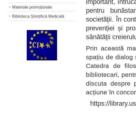
important, întruc
Materiale promoţionale
pentru bunăstar
Biblioteca Științifică Medicală
societății. În con
prevenției și pr
sănătății creierul
Prin această ma
spațiu de dialog 
Catedra de filo
bibliotecari, pent
discuta despre p
acțiune în concord
https://library.