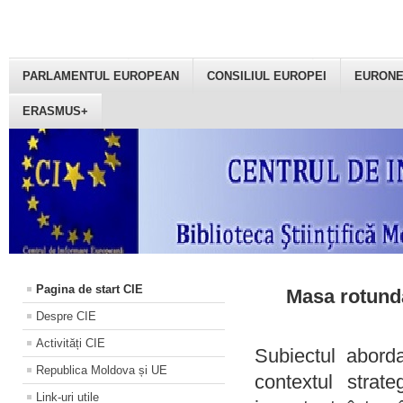
PARLAMENTUL EUROPEAN
CONSILIUL EUROPEI
EURON
ERASMUS+
Pagina de start CIE
Masa rotundă
Despre CIE
Activități CIE
Subiectul aborda
Republica Moldova și UE
contextul strat
Link-uri utile