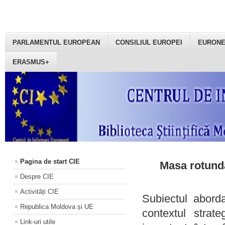
PARLAMENTUL EUROPEAN
CONSILIUL EUROPEI
EURON
ERASMUS+
Pagina de start CIE
Masa rotundă
Despre CIE
Activități CIE
Subiectul aborda
Republica Moldova și UE
contextul strat
Link-uri utile