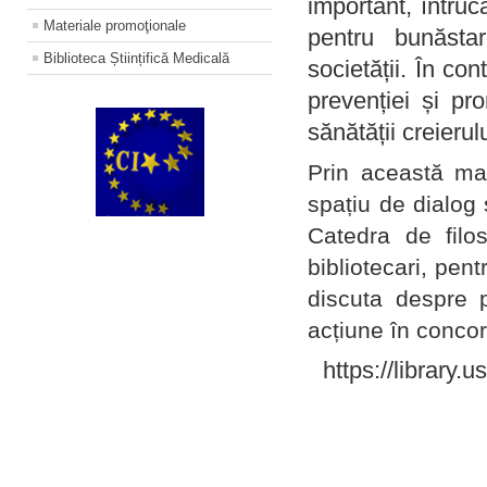
important, întruc
Materiale promoţionale
pentru bunăstar
Biblioteca Științifică Medicală
societății. În con
prevenției și pr
sănătății creierul
Prin această ma
spațiu de dialog 
Catedra de filo
bibliotecari, pent
discuta despre p
acțiune în concord
https://library.