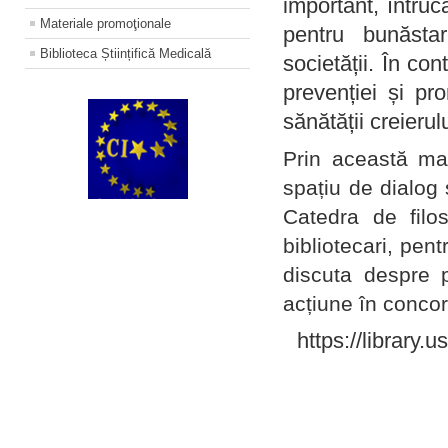
important, întruc
Materiale promoţionale
pentru bunăstar
Biblioteca Științifică Medicală
societății. În con
prevenției și pr
sănătății creierul
Prin această ma
spațiu de dialog 
Catedra de filo
bibliotecari, pent
discuta despre p
acțiune în concord
https://library.