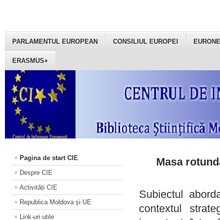
PARLAMENTUL EUROPEAN
CONSILIUL EUROPEI
EURON
ERASMUS+
Pagina de start CIE
Masa rotundă
Despre CIE
Activități CIE
Subiectul aborda
Republica Moldova și UE
contextul strat
Link-uri utile