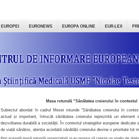
 EUROPEI
EURONEWS
EUROPA ONLINE
EUR-LEX
PR
Masa rotundă “Sănătatea creierului în contextul 
Subiectul abordat în cadrul Mesei rotunde “Sănătatea creierului în context
actual și important, întrucât sănătatea creierului reprezintă un element e
dezvoltarea durabilă a societății. În contextul strategiilor europene dedicate s
de viață sănătos, atenția acordată sănătății creierului devine o prioritate tot 
Prin această masă rotundă organizatorii şi-au propus să creeze un spațiu de dialog