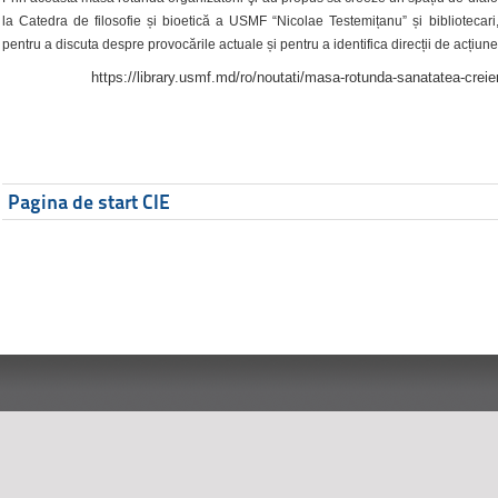
la Catedra de filosofie și bioetică a USMF “Nicolae Testemițanu” și bibliotecari,
pentru a discuta despre provocările actuale și pentru a identifica direcții de acțiune
https://library.usmf.md/ro/noutati/masa-rotunda-sanatatea-creier
Pagina de start CIE