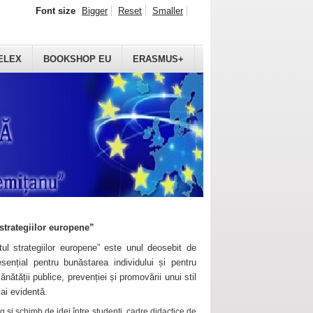
Font size
Bigger
Reset
Smaller
ELEX
BOOKSHOP EU
ERASMUS+
strategiilor europene”
ul strategiilor europene” este unul deosebit de
sențial pentru bunăstarea individului și pentru
ănătății publice, prevenției și promovării unui stil
mai evidentă.
 și schimb de idei între studenți, cadre didactice de