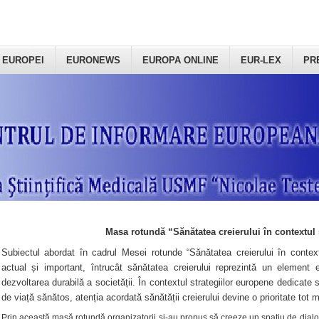
 EUROPEI
EURONEWS
EUROPA ONLINE
EUR-LEX
PR
Masa rotundă “Sănătatea creierului în contextul 
Subiectul abordat în cadrul Mesei rotunde “Sănătatea creierului în context
actual și important, întrucât sănătatea creierului reprezintă un element e
dezvoltarea durabilă a societății. În contextul strategiilor europene dedicate s
de viață sănătos, atenția acordată sănătății creierului devine o prioritate tot 
Prin această masă rotundă organizatorii şi-au propus să creeze un spațiu de dialog