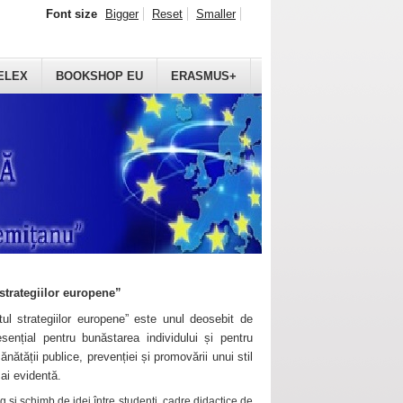
Font size
Bigger
Reset
Smaller
ELEX
BOOKSHOP EU
ERASMUS+
strategiilor europene”
ul strategiilor europene” este unul deosebit de
sențial pentru bunăstarea individului și pentru
ănătății publice, prevenției și promovării unui stil
mai evidentă.
 și schimb de idei între studenți, cadre didactice de