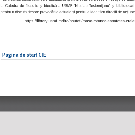
la Catedra de filosofie și bioetică a USMF “Nicolae Testemițanu” și bibliotecari,
pentru a discuta despre provocările actuale și pentru a identifica direcții de acțiune
https://library.usmf.md/ro/noutati/masa-rotunda-sanatatea-creier
Pagina de start CIE