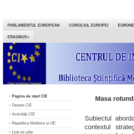
PARLAMENTUL EUROPEAN
CONSILIUL EUROPEI
EURON
ERASMUS+
Pagina de start CIE
Masa rotundă
Despre CIE
Activități CIE
Subiectul aborda
Republica Moldova și UE
contextul strat
Link-uri utile