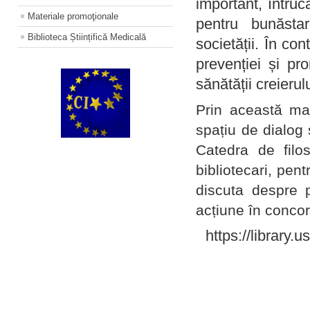
important, întruc
Materiale promoţionale
pentru bunăstar
Biblioteca Științifică Medicală
societății. În con
prevenției și pr
sănătății creierul
Prin această ma
spațiu de dialog 
Catedra de filo
bibliotecari, pent
discuta despre p
acțiune în concord
https://library.