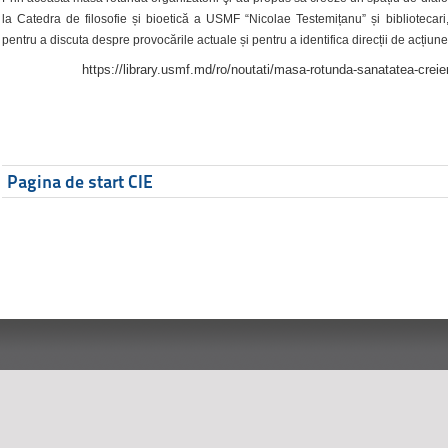
la Catedra de filosofie și bioetică a USMF “Nicolae Testemițanu” și bibliotecari,
pentru a discuta despre provocările actuale și pentru a identifica direcții de acțiune
https://library.usmf.md/ro/noutati/masa-rotunda-sanatatea-creier
Pagina de start CIE