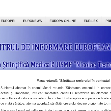
 EUROPEI
EURONEWS
EUROPA ONLINE
EUR-LEX
PR
Masa rotundă “Sănătatea creierului în contextul 
Subiectul abordat în cadrul Mesei rotunde “Sănătatea creierului în context
actual și important, întrucât sănătatea creierului reprezintă un element e
dezvoltarea durabilă a societății. În contextul strategiilor europene dedicate s
de viață sănătos, atenția acordată sănătății creierului devine o prioritate tot 
Prin această masă rotundă organizatorii şi-au propus să creeze un spațiu de dialog