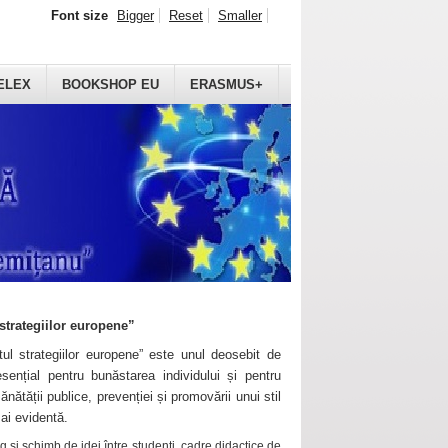
Font size
Bigger
Reset
Smaller
ELEX
BOOKSHOP EU
ERASMUS+
strategiilor europene”
ul strategiilor europene” este unul deosebit de
sențial pentru bunăstarea individului și pentru
ănătății publice, prevenției și promovării unui stil
mai evidentă.
 și schimb de idei între studenți, cadre didactice de