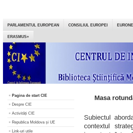
PARLAMENTUL EUROPEAN
CONSILIUL EUROPEI
EURON
ERASMUS+
Pagina de start CIE
Masa rotundă
Despre CIE
Activități CIE
Subiectul aborda
Republica Moldova și UE
contextul strat
Link-uri utile