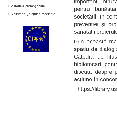
important, întruc
Materiale promoţionale
pentru bunăstar
Biblioteca Științifică Medicală
societății. În con
prevenției și pr
sănătății creierul
Prin această ma
spațiu de dialog 
Catedra de filo
bibliotecari, pent
discuta despre p
acțiune în concord
https://library.