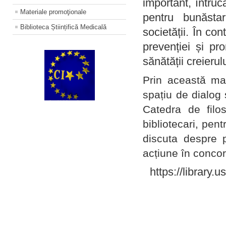
important, întruc
Materiale promoţionale
pentru bunăstar
Biblioteca Științifică Medicală
societății. În con
prevenției și pr
sănătății creierul
Prin această ma
spațiu de dialog 
Catedra de filo
bibliotecari, pent
discuta despre p
acțiune în concord
https://library.