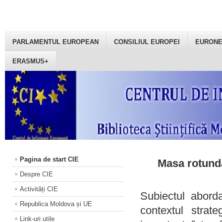
PARLAMENTUL EUROPEAN
CONSILIUL EUROPEI
EURON
ERASMUS+
Pagina de start CIE
Masa rotundă
Despre CIE
Activități CIE
Subiectul aborda
Republica Moldova și UE
contextul strat
Link-uri utile