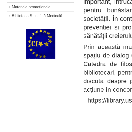
important, întruc
Materiale promoţionale
pentru bunăstar
Biblioteca Științifică Medicală
societății. În con
prevenției și pr
sănătății creierul
Prin această ma
spațiu de dialog 
Catedra de filo
bibliotecari, pent
discuta despre p
acțiune în concord
https://library.