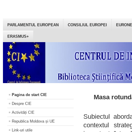
PARLAMENTUL EUROPEAN
CONSILIUL EUROPEI
EURON
ERASMUS+
Pagina de start CIE
Masa rotundă
Despre CIE
Activități CIE
Subiectul aborda
Republica Moldova și UE
contextul strat
Link-uri utile