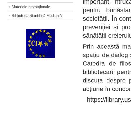
important, întruc
Materiale promoţionale
pentru bunăstar
Biblioteca Științifică Medicală
societății. În con
prevenției și pr
sănătății creierul
Prin această ma
spațiu de dialog 
Catedra de filo
bibliotecari, pent
discuta despre p
acțiune în concord
https://library.