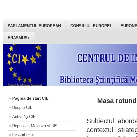
PARLAMENTUL EUROPEAN
CONSILIUL EUROPEI
EURON
ERASMUS+
Pagina de start CIE
Masa rotundă
Despre CIE
Activități CIE
Subiectul aborda
Republica Moldova și UE
contextul strat
Link-uri utile