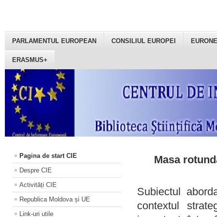
PARLAMENTUL EUROPEAN
CONSILIUL EUROPEI
EURON
ERASMUS+
Pagina de start CIE
Masa rotundă
Despre CIE
Activități CIE
Subiectul aborda
Republica Moldova și UE
contextul strat
Link-uri utile