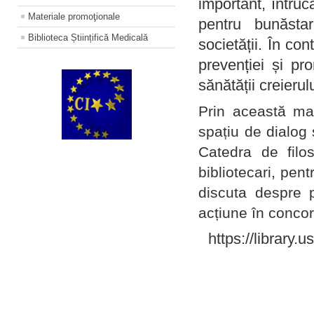
important, întruc
Materiale promoţionale
pentru bunăstar
Biblioteca Științifică Medicală
societății. În con
prevenției și pr
sănătății creierul
Prin această ma
spațiu de dialog 
Catedra de filo
bibliotecari, pent
discuta despre p
acțiune în concord
https://library.