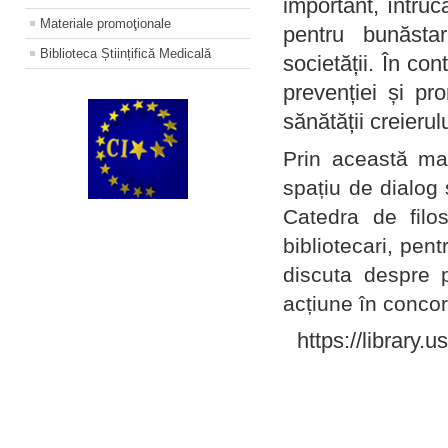
important, întruc
Materiale promoţionale
pentru bunăstar
Biblioteca Științifică Medicală
societății. În con
prevenției și pr
sănătății creierul
Prin această ma
spațiu de dialog 
Catedra de filo
bibliotecari, pent
discuta despre p
acțiune în concord
https://library.