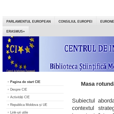
PARLAMENTUL EUROPEAN
CONSILIUL EUROPEI
EURON
ERASMUS+
Pagina de start CIE
Masa rotundă
Despre CIE
Activități CIE
Subiectul aborda
Republica Moldova și UE
contextul strat
Link-uri utile