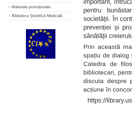
important, întruc
Materiale promoţionale
pentru bunăstar
Biblioteca Științifică Medicală
societății. În con
prevenției și pr
sănătății creierul
Prin această ma
spațiu de dialog 
Catedra de filo
bibliotecari, pent
discuta despre p
acțiune în concord
https://library.