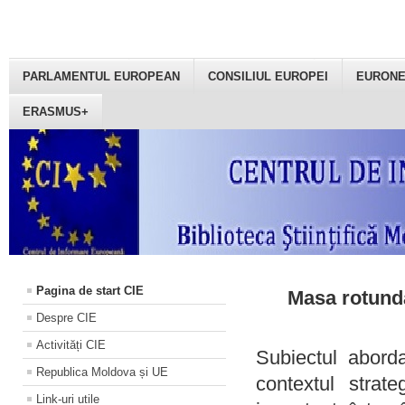
PARLAMENTUL EUROPEAN
CONSILIUL EUROPEI
EURON
ERASMUS+
Pagina de start CIE
Masa rotundă
Despre CIE
Activități CIE
Subiectul aborda
Republica Moldova și UE
contextul strat
Link-uri utile