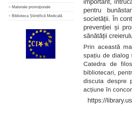
important, întruc
Materiale promoţionale
pentru bunăstar
Biblioteca Științifică Medicală
societății. În con
prevenției și pr
sănătății creierul
Prin această ma
spațiu de dialog 
Catedra de filo
bibliotecari, pent
discuta despre p
acțiune în concord
https://library.