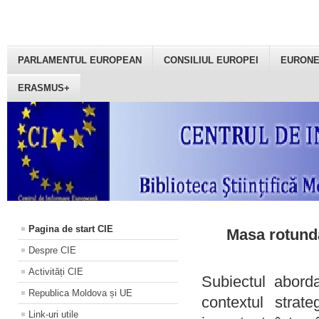
PARLAMENTUL EUROPEAN
CONSILIUL EUROPEI
EURON
ERASMUS+
Pagina de start CIE
Masa rotundă
Despre CIE
Activități CIE
Subiectul aborda
Republica Moldova și UE
contextul strat
Link-uri utile