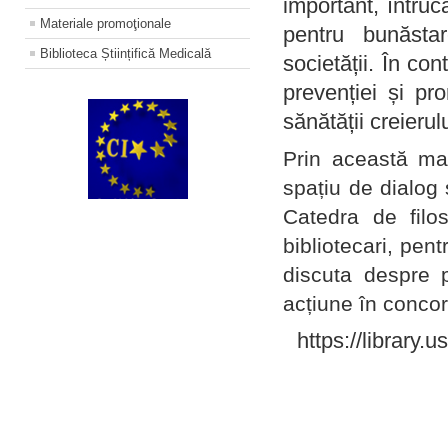
important, întruc
Materiale promoţionale
pentru bunăstar
Biblioteca Științifică Medicală
societății. În con
prevenției și pr
sănătății creierul
Prin această ma
spațiu de dialog 
Catedra de filo
bibliotecari, pent
discuta despre p
acțiune în concord
https://library.