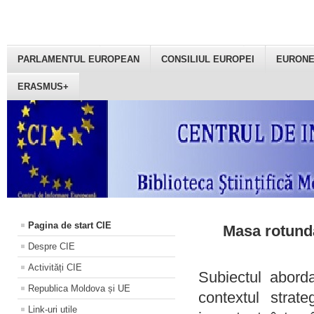
PARLAMENTUL EUROPEAN
CONSILIUL EUROPEI
EURON
ERASMUS+
Pagina de start CIE
Masa rotundă
Despre CIE
Activități CIE
Subiectul aborda
Republica Moldova și UE
contextul strat
Link-uri utile