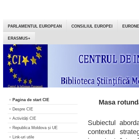
PARLAMENTUL EUROPEAN
CONSILIUL EUROPEI
EURON
ERASMUS+
Pagina de start CIE
Masa rotundă
Despre CIE
Activități CIE
Subiectul aborda
Republica Moldova și UE
contextul strat
Link-uri utile