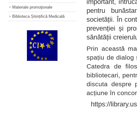
important, întruc
Materiale promoţionale
pentru bunăstar
Biblioteca Științifică Medicală
societății. În con
prevenției și pr
sănătății creierul
Prin această ma
spațiu de dialog 
Catedra de filo
bibliotecari, pent
discuta despre p
acțiune în concord
https://library.