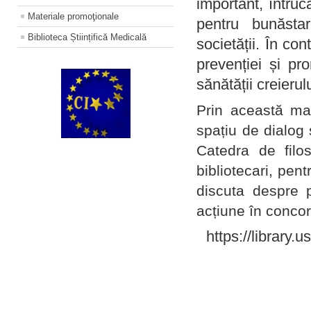
important, întruc
Materiale promoţionale
pentru bunăstar
Biblioteca Științifică Medicală
societății. În con
prevenției și pr
sănătății creierul
Prin această ma
spațiu de dialog 
Catedra de filo
bibliotecari, pent
discuta despre p
acțiune în concord
https://library.