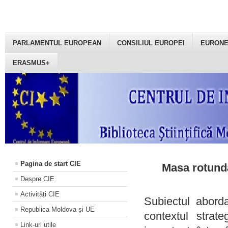
PARLAMENTUL EUROPEAN
CONSILIUL EUROPEI
EURON
ERASMUS+
Pagina de start CIE
Masa rotundă
Despre CIE
Activități CIE
Subiectul aborda
Republica Moldova și UE
contextul strat
Link-uri utile