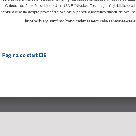
la Catedra de filosofie și bioetică a USMF “Nicolae Testemițanu” și bibliotecari,
pentru a discuta despre provocările actuale și pentru a identifica direcții de acțiune
https://library.usmf.md/ro/noutati/masa-rotunda-sanatatea-creier
Pagina de start CIE