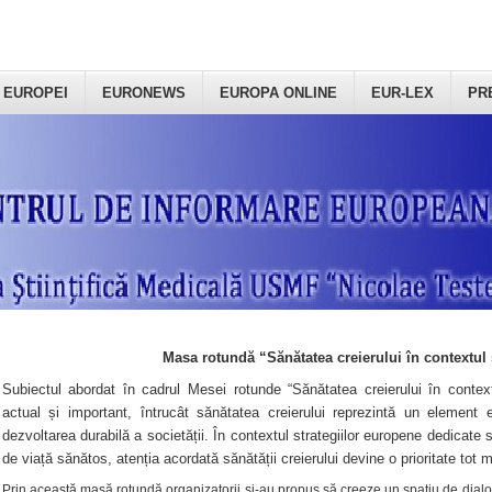
 EUROPEI
EURONEWS
EUROPA ONLINE
EUR-LEX
PR
Masa rotundă “Sănătatea creierului în contextul 
Subiectul abordat în cadrul Mesei rotunde “Sănătatea creierului în context
actual și important, întrucât sănătatea creierului reprezintă un element e
dezvoltarea durabilă a societății. În contextul strategiilor europene dedicate s
de viață sănătos, atenția acordată sănătății creierului devine o prioritate tot 
Prin această masă rotundă organizatorii şi-au propus să creeze un spațiu de dialog