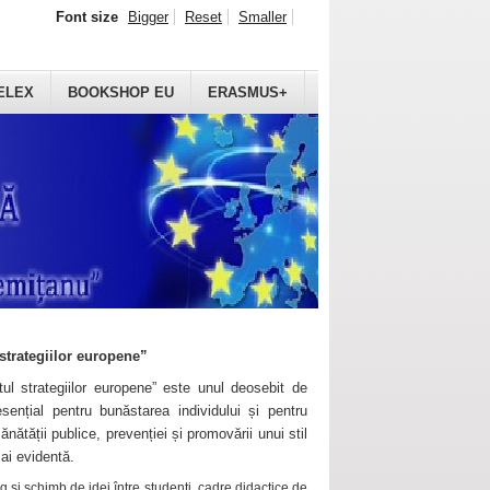
Font size
Bigger
Reset
Smaller
ELEX
BOOKSHOP EU
ERASMUS+
strategiilor europene”
ul strategiilor europene” este unul deosebit de
sențial pentru bunăstarea individului și pentru
ănătății publice, prevenției și promovării unui stil
mai evidentă.
 și schimb de idei între studenți, cadre didactice de