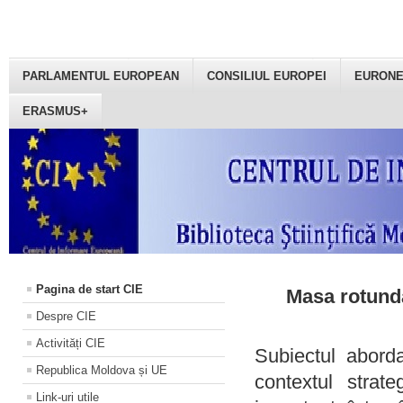
PARLAMENTUL EUROPEAN
CONSILIUL EUROPEI
EURON
ERASMUS+
Pagina de start CIE
Masa rotundă
Despre CIE
Activități CIE
Subiectul aborda
Republica Moldova și UE
contextul strat
Link-uri utile