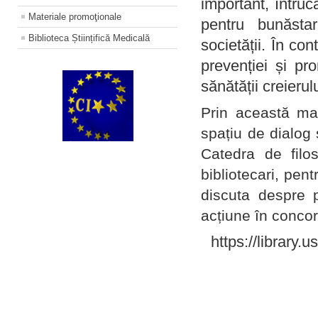
important, întruc
Materiale promoţionale
pentru bunăstar
Biblioteca Științifică Medicală
societății. În con
prevenției și pr
sănătății creierul
Prin această ma
spațiu de dialog 
Catedra de filo
bibliotecari, pent
discuta despre p
acțiune în concord
https://library.