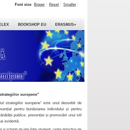
Font size
Bigger
Reset
Smaller
ELEX
BOOKSHOP EU
ERASMUS+
strategiilor europene”
ul strategiilor europene” este unul deosebit de
sențial pentru bunăstarea individului și pentru
ănătății publice, prevenției și promovării unui stil
mai evidentă.
 și schimb de idei între studenți, cadre didactice de