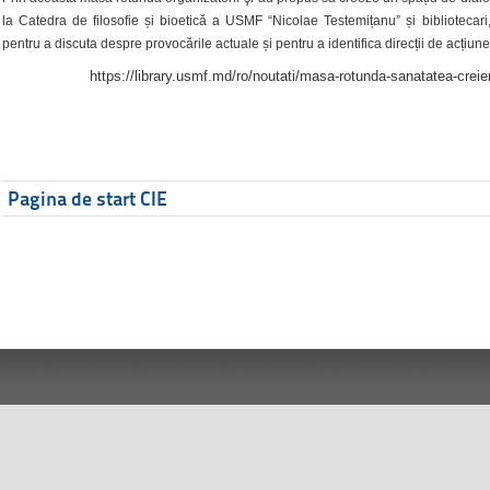
la Catedra de filosofie și bioetică a USMF “Nicolae Testemițanu” și bibliotecari,
pentru a discuta despre provocările actuale și pentru a identifica direcții de acțiune
https://library.usmf.md/ro/noutati/masa-rotunda-sanatatea-creier
Pagina de start CIE