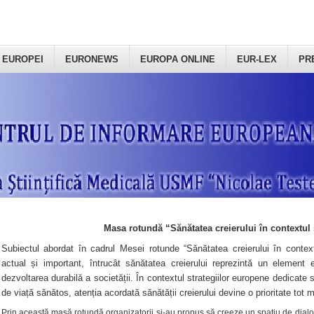
 EUROPEI
EURONEWS
EUROPA ONLINE
EUR-LEX
PR
Masa rotundă “Sănătatea creierului în contextul 
Subiectul abordat în cadrul Mesei rotunde “Sănătatea creierului în context
actual și important, întrucât sănătatea creierului reprezintă un element e
dezvoltarea durabilă a societății. În contextul strategiilor europene dedicate s
de viață sănătos, atenția acordată sănătății creierului devine o prioritate tot 
Prin această masă rotundă organizatorii şi-au propus să creeze un spațiu de dialog