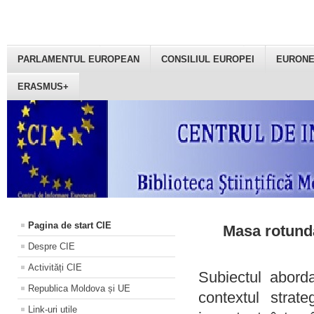
PARLAMENTUL EUROPEAN
CONSILIUL EUROPEI
EURON
ERASMUS+
Pagina de start CIE
Masa rotundă
Despre CIE
Activități CIE
Subiectul aborda
Republica Moldova și UE
contextul strat
Link-uri utile