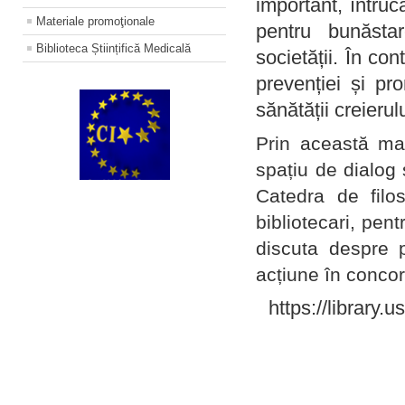
important, întruc
Materiale promoţionale
pentru bunăstar
Biblioteca Științifică Medicală
societății. În con
prevenției și pr
sănătății creierul
Prin această ma
spațiu de dialog 
Catedra de filo
bibliotecari, pent
discuta despre p
acțiune în concord
https://library.