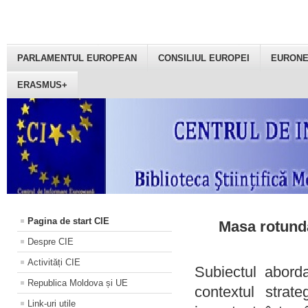
PARLAMENTUL EUROPEAN
CONSILIUL EUROPEI
EURON
ERASMUS+
Pagina de start CIE
Masa rotundă
Despre CIE
Activități CIE
Subiectul aborda
Republica Moldova și UE
contextul strat
Link-uri utile