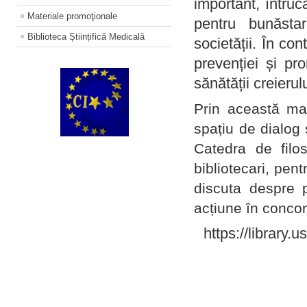
important, întruc
Materiale promoţionale
pentru bunăstar
Biblioteca Științifică Medicală
societății. În con
prevenției și pr
sănătății creierul
Prin această ma
spațiu de dialog 
Catedra de filo
bibliotecari, pent
discuta despre p
acțiune în concord
https://library.