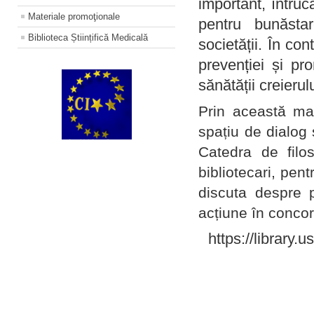
important, întruc
Materiale promoţionale
pentru bunăstar
Biblioteca Științifică Medicală
societății. În con
prevenției și pr
sănătății creierul
Prin această ma
spațiu de dialog 
Catedra de filo
bibliotecari, pent
discuta despre p
acțiune în concord
https://library.