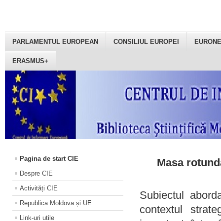
PARLAMENTUL EUROPEAN
CONSILIUL EUROPEI
EURON
ERASMUS+
Pagina de start CIE
Masa rotundă
Despre CIE
Activități CIE
Subiectul aborda
Republica Moldova și UE
contextul strat
Link-uri utile