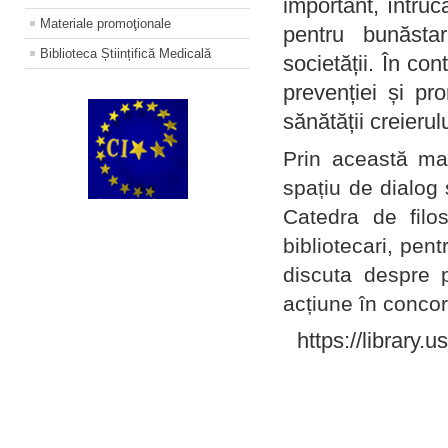
important, întruc
Materiale promoţionale
pentru bunăstar
Biblioteca Științifică Medicală
societății. În con
prevenției și pr
sănătății creierul
Prin această ma
spațiu de dialog 
Catedra de filo
bibliotecari, pent
discuta despre p
acțiune în concord
https://library.