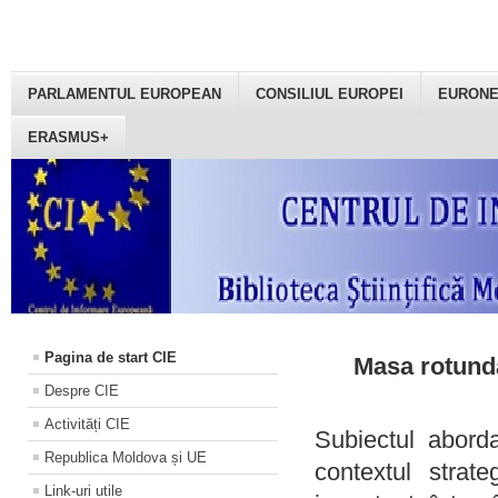
PARLAMENTUL EUROPEAN
CONSILIUL EUROPEI
EURON
ERASMUS+
Pagina de start CIE
Masa rotundă
Despre CIE
Activități CIE
Subiectul aborda
Republica Moldova și UE
contextul strat
Link-uri utile