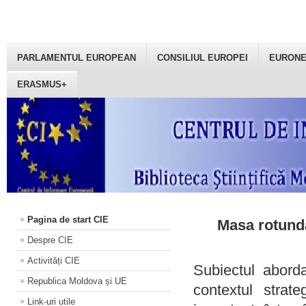
PARLAMENTUL EUROPEAN
CONSILIUL EUROPEI
EURON
ERASMUS+
Pagina de start CIE
Masa rotundă
Despre CIE
Activități CIE
Subiectul aborda
Republica Moldova și UE
contextul strat
Link-uri utile