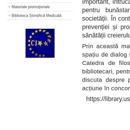
important, întruc
Materiale promoţionale
pentru bunăstar
Biblioteca Științifică Medicală
societății. În con
prevenției și pr
sănătății creierul
Prin această ma
spațiu de dialog 
Catedra de filo
bibliotecari, pent
discuta despre p
acțiune în concord
https://library.