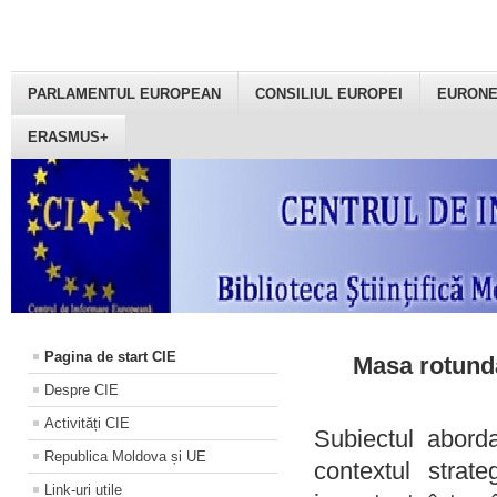
PARLAMENTUL EUROPEAN
CONSILIUL EUROPEI
EURON
ERASMUS+
Pagina de start CIE
Masa rotundă
Despre CIE
Activități CIE
Subiectul aborda
Republica Moldova și UE
contextul strat
Link-uri utile