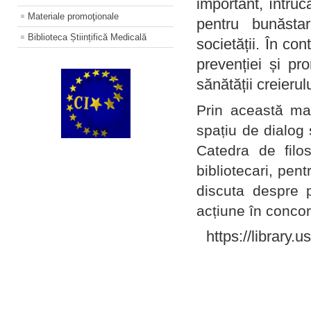
important, întruc
Materiale promoţionale
pentru bunăstar
Biblioteca Științifică Medicală
societății. În con
prevenției și pr
sănătății creierul
Prin această ma
spațiu de dialog 
Catedra de filo
bibliotecari, pent
discuta despre p
acțiune în concord
https://library.