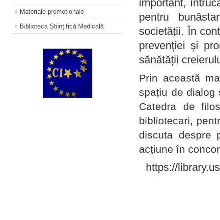
important, întruc
Materiale promoţionale
pentru bunăstar
Biblioteca Științifică Medicală
societății. În con
prevenției și pr
sănătății creierul
Prin această ma
spațiu de dialog 
Catedra de filo
bibliotecari, pent
discuta despre p
acțiune în concord
https://library.