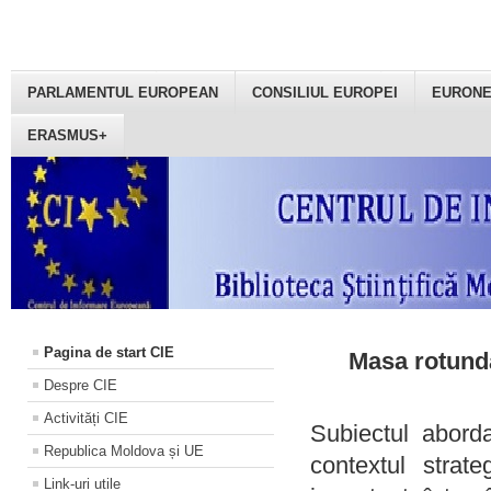
PARLAMENTUL EUROPEAN
CONSILIUL EUROPEI
EURON
ERASMUS+
Pagina de start CIE
Masa rotundă
Despre CIE
Activități CIE
Subiectul aborda
Republica Moldova și UE
contextul strat
Link-uri utile