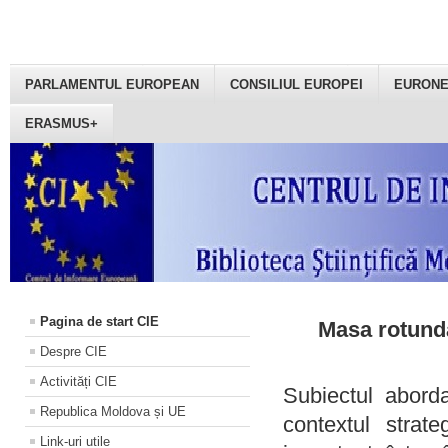
PARLAMENTUL EUROPEAN
CONSILIUL EUROPEI
EURON
ERASMUS+
Pagina de start CIE
Masa rotundă
Despre CIE
Activități CIE
Subiectul aborda
Republica Moldova și UE
contextul strat
Link-uri utile