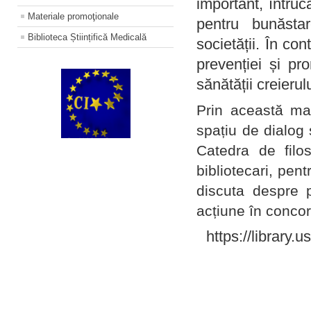
important, întruc
Materiale promoţionale
pentru bunăstar
Biblioteca Științifică Medicală
societății. În con
prevenției și pr
sănătății creierul
Prin această ma
spațiu de dialog 
Catedra de filo
bibliotecari, pent
discuta despre p
acțiune în concord
https://library.