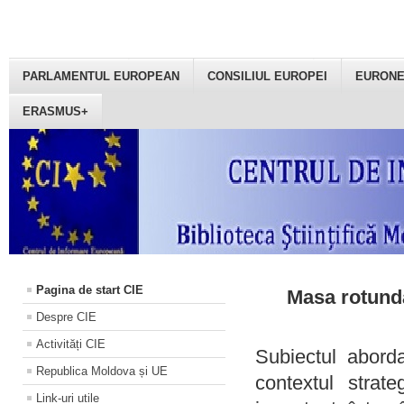
PARLAMENTUL EUROPEAN
CONSILIUL EUROPEI
EURON
ERASMUS+
Pagina de start CIE
Masa rotundă
Despre CIE
Activități CIE
Subiectul aborda
Republica Moldova și UE
contextul strat
Link-uri utile