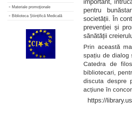
important, întruc
Materiale promoţionale
pentru bunăstar
Biblioteca Științifică Medicală
societății. În con
prevenției și pr
sănătății creierul
Prin această ma
spațiu de dialog 
Catedra de filo
bibliotecari, pent
discuta despre p
acțiune în concord
https://library.