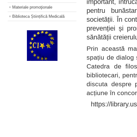
important, întruc
Materiale promoţionale
pentru bunăstar
Biblioteca Științifică Medicală
societății. În con
prevenției și pr
sănătății creierul
Prin această ma
spațiu de dialog 
Catedra de filo
bibliotecari, pent
discuta despre p
acțiune în concord
https://library.