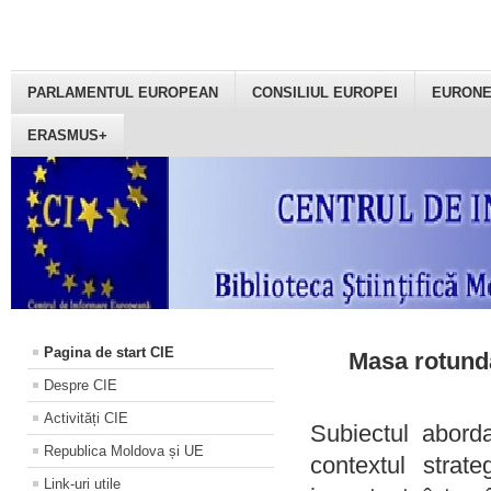
PARLAMENTUL EUROPEAN
CONSILIUL EUROPEI
EURON
ERASMUS+
Pagina de start CIE
Masa rotundă
Despre CIE
Activități CIE
Subiectul aborda
Republica Moldova și UE
contextul strat
Link-uri utile