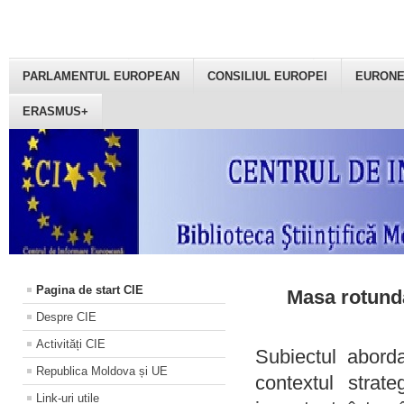
PARLAMENTUL EUROPEAN
CONSILIUL EUROPEI
EURON
ERASMUS+
Pagina de start CIE
Masa rotundă
Despre CIE
Activități CIE
Subiectul aborda
Republica Moldova și UE
contextul strat
Link-uri utile