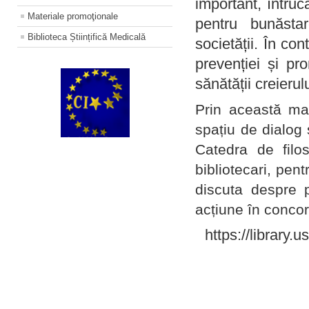
important, întruc
Materiale promoţionale
pentru bunăstar
Biblioteca Științifică Medicală
societății. În con
prevenției și pr
sănătății creierul
Prin această ma
spațiu de dialog 
Catedra de filo
bibliotecari, pent
discuta despre p
acțiune în concord
https://library.