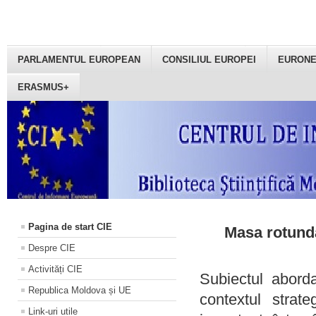
PARLAMENTUL EUROPEAN
CONSILIUL EUROPEI
EURON
ERASMUS+
Pagina de start CIE
Masa rotundă
Despre CIE
Activități CIE
Subiectul aborda
Republica Moldova și UE
contextul strat
Link-uri utile