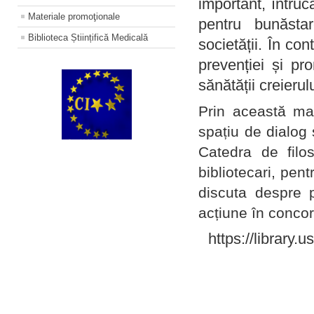
important, întruc
Materiale promoţionale
pentru bunăstar
Biblioteca Științifică Medicală
societății. În con
prevenției și pr
sănătății creierul
Prin această ma
spațiu de dialog 
Catedra de filo
bibliotecari, pent
discuta despre p
acțiune în concord
https://library.